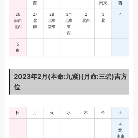
西
南東
西
26
27
28
3/1
2
3
4
南西
北
北東
北東
北西
北
北西
南
南東
東
西
5
東
2023年2月(本命:九紫)(月命:三碧)吉方
位
日
月
火
水
木
金
土
4
北
南東