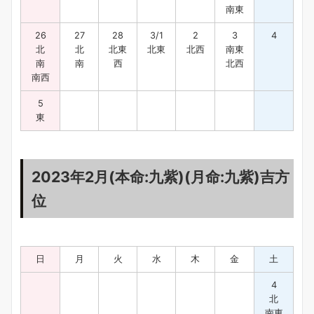
南東
26
27
28
3/1
2
3
4
北
北
北東
北東
北西
南東
南
南
西
北西
南西
5
東
2023年2月(本命:九紫)(月命:九紫)吉方
位
日
月
火
水
木
金
土
4
北
南東