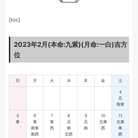
[toc]
2023年2月(本命:九紫)(月命:一白)吉方
位
日
月
火
水
木
金
土
4
北
南東
5
6
7
8
9
10
11
東
東
東
北
北
北東
北東
南東
西
南
南
西
東
南西
北西
西