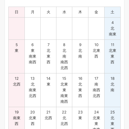
日
月
火
水
木
金
土
4
北
南東
5
6
7
8
9
10
11
東
東
北
北
北
北東
北東
南東
東
南
南
西
東
南西
西
南西
西
北西
12
13
14
15
16
17
18
北西
北
東
北東
北
南
北
南東
東
東
南西
南
北西
南東
西
北西
南西
19
20
21
22
23
24
25
南東
北東
北西
北
東
北東
北
西
西
北西
東
東