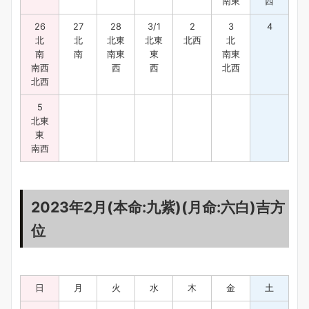
南東
西
26
27
28
3/1
2
3
4
北
北
北東
北東
北西
北
南
南
南東
東
南東
南西
西
西
北西
北西
5
北東
東
南西
2023年2月(本命:九紫)(月命:六白)吉方
位
日
月
火
水
木
金
土