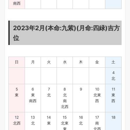
南西
2023年2月(本命:九紫)(月命:四緑)吉方
位
日
月
火
水
木
金
土
4
北
5
6
7
8
9
10
11
東
東
北
北
北東
東
南西
南
西
西
北西
12
13
14
15
16
17
18
北西
北
東
北東
北
南
東
北西