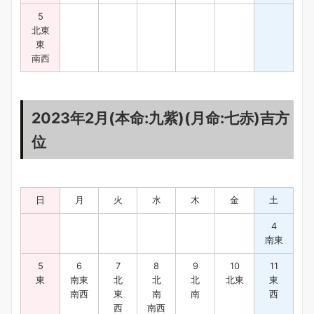
5
北東
東
南西
2023年2月(本命:九紫)(月命:七赤)吉方
位
日
月
火
水
木
金
土
4
南東
5
6
7
8
9
10
11
東
南東
北
北
北
北東
東
南西
東
南
南
西
西
南西