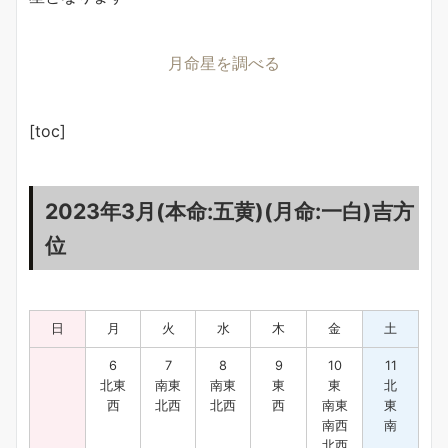
月命星を調べる
[toc]
2023年3月(本命:五黄)(月命:一白)吉方
位
日
月
火
水
木
金
土
6
7
8
9
10
11
北東
南東
南東
東
東
北
西
北西
北西
西
南東
東
南西
南
北西