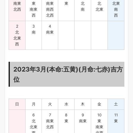
南東
東
南東
東
北
北
北東
北西
南東
南西
南
北東
南
西
北西
西
2
3
4
北
南
南東
北東
西
2023年3月(本命:五黄)(月命:七赤)吉方
位
日
月
火
水
木
金
土
6
7
8
9
10
11
北
南東
東
南東
東
東
北東
北西
南東
西
北西