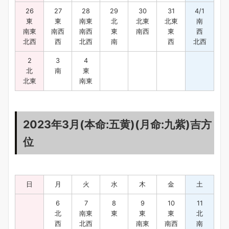
26
27
28
29
30
31
4/1
東
東
南東
北
北東
北東
南
南東
南西
南西
東
南西
東
西
北西
西
北西
南
西
北西
2
3
4
北
南
東
北東
南東
2023年3月(本命:五黄)(月命:九紫)吉方
位
日
月
火
水
木
金
土
6
7
8
9
10
11
北
南東
東
東
東
北
西
北西
南東
南西
南