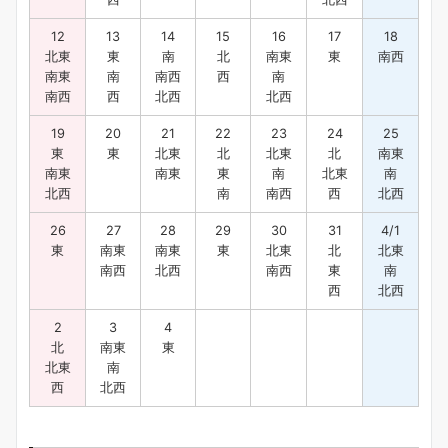
12
13
14
15
16
17
18
北東
東
南
北
南東
東
南西
南東
南
南西
西
南
南西
西
北西
北西
19
20
21
22
23
24
25
東
東
北東
北
北東
北
南東
南東
南東
東
南
北東
南
北西
南
南西
西
北西
26
27
28
29
30
31
4/1
東
南東
南東
東
北東
北
北東
南西
北西
南西
東
南
西
北西
2
3
4
北
南東
東
北東
南
西
北西