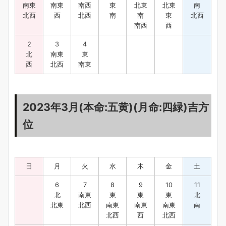
南東
南東
南西
東
北東
北東
南
北西
西
北西
南
南
東
北西
南西
西
2
3
4
北
南東
東
西
北西
南東
2023年3月(本命:五黄)(月命:四緑)吉方
位
日
月
火
水
木
金
土
6
7
8
9
10
11
北
南東
東
東
東
北
北東
北西
南東
南東
南東
南
北西
西
北西