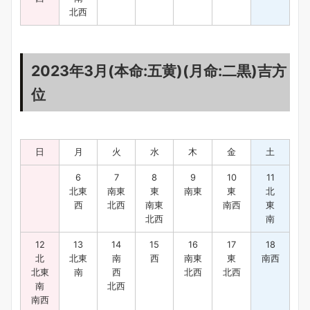
北西
2023年3月(本命:五黄)(月命:二黒)吉方
位
日
月
火
水
木
金
土
6
7
8
9
10
11
北東
南東
東
南東
東
北
西
北西
南東
南西
東
北西
南
12
13
14
15
16
17
18
北
北東
南
西
南東
東
南西
北東
南
西
北西
北西
南
北西
南西